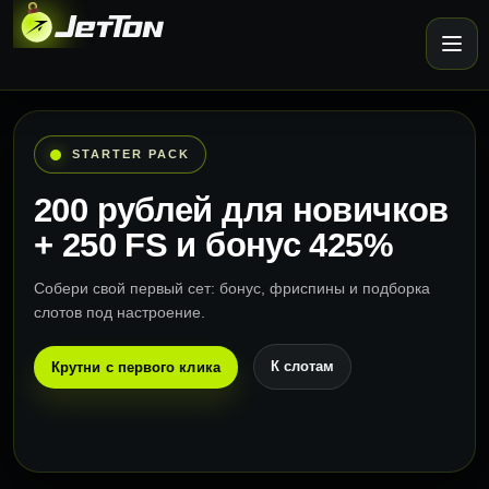
STARTER PACK
200 рублей для новичков
+ 250 FS и бонус 425%
Собери свой первый сет: бонус, фриспины и подборка
слотов под настроение.
К слотам
Крутни с первого клика