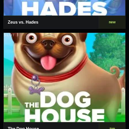
Zeus vs. Hades
new
SLOT 3
The Dog House
top