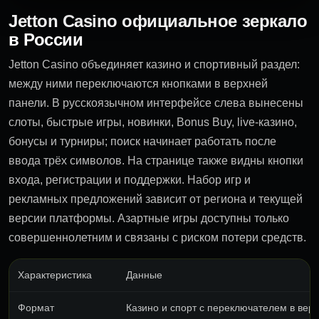
Jetton Casino официальное зеркало
в России
Jetton Casino объединяет казино и спортивный раздел:
между ними переключаются кнопками в верхней
панели. В русскоязычном интерфейсе слева вынесены
слоты, быстрые игры, новинки, Bonus Buy, live-казино,
бонусы и турниры; поиск начинает работать после
ввода трёх символов. На странице также видны кнопки
входа, регистрации и поддержки. Набор игр и
рекламных предложений зависит от региона и текущей
версии платформы. Азартные игры доступны только
совершеннолетним и связаны с риском потери средств.
Характеристика
Данные
Формат
Казино и спорт с переключателем в вер