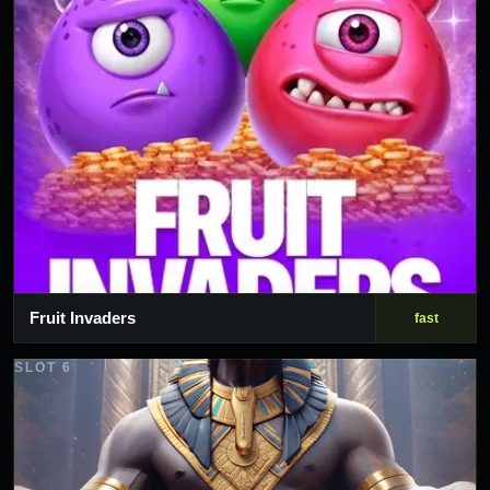
Fruit Invaders
fast
SLOT 6