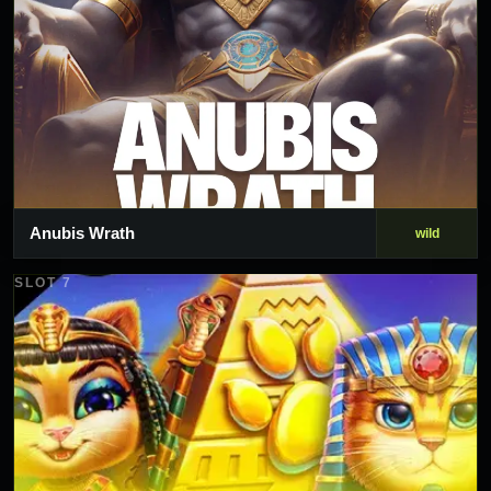
Anubis Wrath
wild
SLOT 7