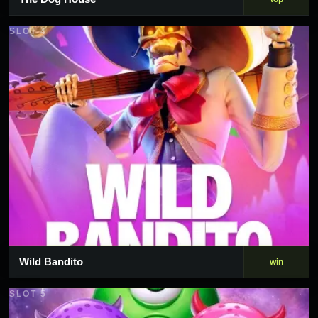
SLOT 4
Wild Bandito
win
SLOT 5