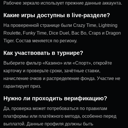
Рабочее зеркало использует прежние данные аккаунта.
Какие игры доступны в live-разделе?
На проверенной странице были Crazy Time, Lightning
Roulette, Funky Time, Dice Duel, Bac Bo, Craps и Dragon
Tiger. Состав меняется по региону.
Как участвовать в турнире?
Выберите фильтр «Казино» или «Спорт», откройте
карточку и проверьте сроки, зачётные ставки,
начисление очков и распределение фонда. Участие не
гарантирует приз.
Нужно ли проходить верификацию?
Да, проверка может потребоваться по правилам
платформы или платёжного метода, особенно перед
выплатой. Данные профиля должны быть