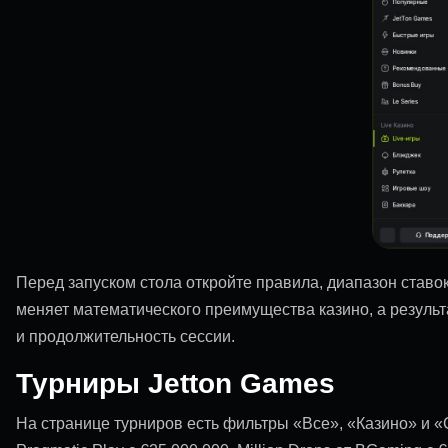
Перед запуском стола откройте правила, диапазон ставок
меняет математического преимущества казино, а резуль
и продолжительность сессии.
Турниры Jetton Games
На странице турниров есть фильтры «Все», «Казино» и «