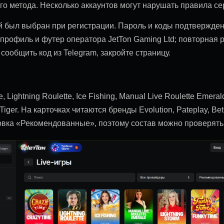
о метода. Несколько аккаунтов могут нарушать правила се
ый был выбран при регистрации. Пароль и коды подтвержде
рофиль и футер оператора JetTon Gaming Ltd; повторная р
 сообщить код из Telegram, закройте страницу.
ghtning Roulette, Ice Fishing, Manual Live Roulette Emerald
iger. На карточках читаются бренды Evolution, Pateplay, Be
овка «Рекомендованные», поэтому состав можно проверять