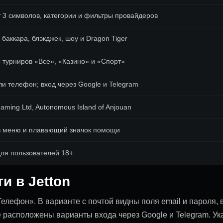
т 3 символов, категории и фильтры провайдеров
 баккара, блэкджек, шоу и Dragon Tiger
 турниров «Все», «Казино» и «Спорт»
ли телефон; вход через Google и Telegram
aming Ltd, Autonomous Island of Anjouan
в меню и плавающий значок помощи
для пользователей 18+
и в Jetton
елефон». В варианте с почтой видны поля email и пароля, 
 расположены варианты входа через Google и Telegram. У