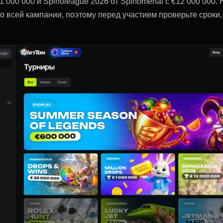
 €1 000 000 и Spinoleague 2026 от Spinomenal с €12 000 000.
о всей кампании, поэтому перед участием проверьте сроки