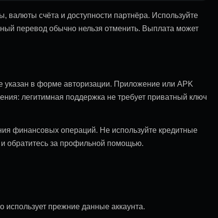
ы, валюты счёта и доступности партнёра. Используйте
очный перевод обычно нельзя отменить. Выплата может
кже указан в форме авторизации. Приложение или APK
ения: легитимная поддержка не требует приватный ключ
ения финансовых операций. Не используйте кредитные
 и обратитесь за профильной помощью.
о использует прежние данные аккаунта.