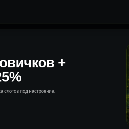
новичков +
25%
а слотов под настроение.