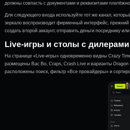
должны совпасть с документами и реквизитами платёжног
Для следующего входа используйте тот же канал, котор
зеркало воспроизводит фирменный интерфейс, прежний п
создать второй аккаунт, отправить деньги посреднику или
Live-игры и столы с дилерами
На странице «Live-игры» одновременно видны Crazy Time, Li
размещены Bac Bo, Craps, Crash Live и варианты Dragon T
расположены поиск, фильтр «Все провайдеры» и сортир