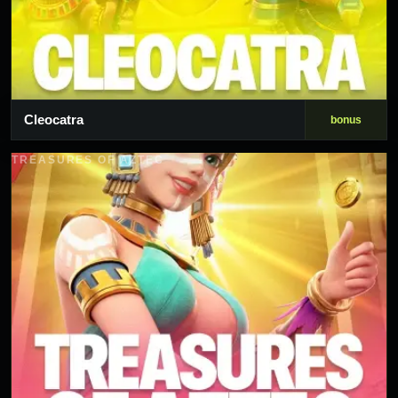
Cleocatra
bonus
TREASURES OF AZTEC