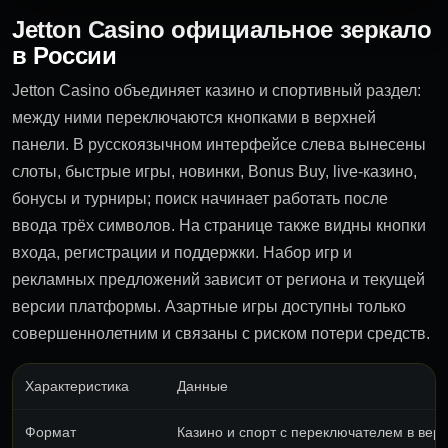
Jetton Casino официальное зеркало
в России
Jetton Casino объединяет казино и спортивный раздел:
между ними переключаются кнопками в верхней
панели. В русскоязычном интерфейсе слева вынесены
слоты, быстрые игры, новинки, Bonus Buy, live-казино,
бонусы и турниры; поиск начинает работать после
ввода трёх символов. На странице также видны кнопки
входа, регистрации и поддержки. Набор игр и
рекламных предложений зависит от региона и текущей
версии платформы. Азартные игры доступны только
совершеннолетним и связаны с риском потери средств.
Характеристика
Данные
Формат
Казино и спорт с переключателем в вер