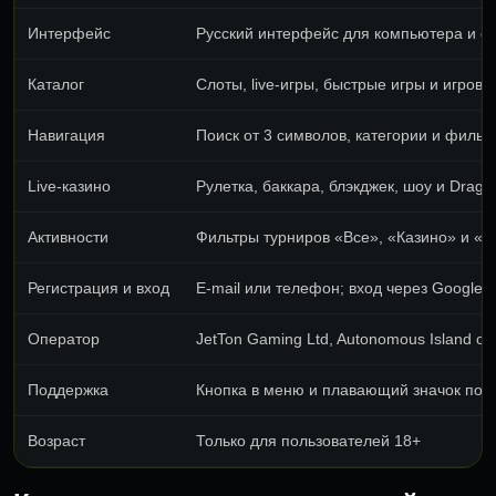
Интерфейс
Русский интерфейс для компьютера и 
Каталог
Слоты, live-игры, быстрые игры и игров
Навигация
Поиск от 3 символов, категории и филь
Live-казино
Рулетка, баккара, блэкджек, шоу и Drago
Активности
Фильтры турниров «Все», «Казино» и «С
Регистрация и вход
E-mail или телефон; вход через Google 
Оператор
JetTon Gaming Ltd, Autonomous Island of
Поддержка
Кнопка в меню и плавающий значок по
Возраст
Только для пользователей 18+