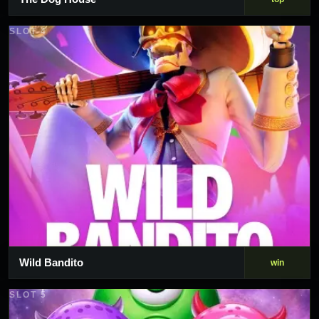
SLOT 4
Wild Bandito
win
SLOT 5