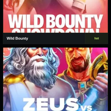
Wild Bounty
hot
SLOT 2