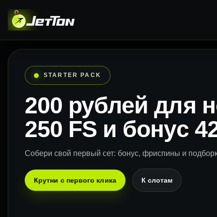
STARTER PACK
200 рублей для 
250 FS и бонус 4
Собери свой первый сет: бонус, фриспины и подборк
Крутни с первого клика
К слотам