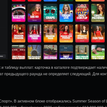
 и таблицу выплат: карточка в каталоге подтверждает нали
тат предыдущего раунда не определяет следующий. Для ко
Спорт». В активном блоке отображались Summer Season of L