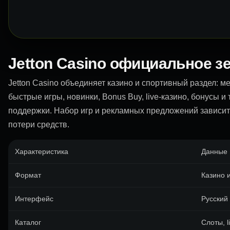
Jetton Casino официальное з
Jetton Casino объединяет казино и спортивный раздел:
быстрые игры, новинки, Bonus Buy, live-казино, бонусы 
поддержки. Набор игр и рекламных предложений зависит
потери средств.
Характеристика
Данные
Формат
Казино 
Интерфейс
Русский
Каталог
Слоты, l