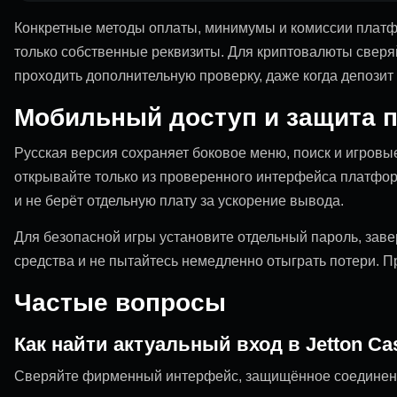
Конкретные методы оплаты, минимумы и комиссии платфор
только собственные реквизиты. Для криптовалюты сверя
проходить дополнительную проверку, даже когда депозит
Мобильный доступ и защита 
Русская версия сохраняет боковое меню, поиск и игровы
открывайте только из проверенного интерфейса платфор
и не берёт отдельную плату за ускорение вывода.
Для безопасной игры установите отдельный пароль, зав
средства и не пытайтесь немедленно отыграть потери. 
Частые вопросы
Как найти актуальный вход в Jetton Ca
Сверяйте фирменный интерфейс, защищённое соединение 