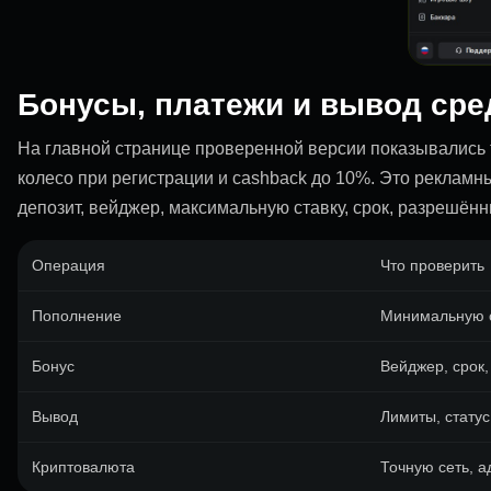
Бонусы, платежи и вывод сре
На главной странице проверенной версии показывались т
колесо при регистрации и cashback до 10%. Это рекламн
депозит, вейджер, максимальную ставку, срок, разрешён
Операция
Что проверить
Пополнение
Минимальную с
Бонус
Вейджер, срок,
Вывод
Лимиты, статус
Криптовалюта
Точную сеть, а