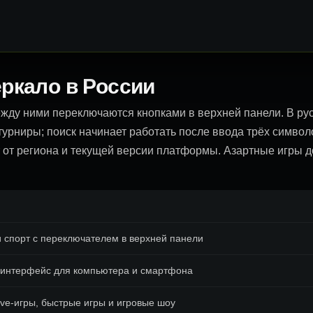
еркало в России
 между ними переключаются кнопками в верхней панели. В 
и турниры; поиск начинает работать после ввода трёх символ
 от региона и текущей версии платформы. Азартные игры 
и спорт с переключателем в верхней панели
 интерфейс для компьютера и смартфона
ive-игры, быстрые игры и игровые шоу