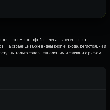
русскоязычном интерфейсе слева вынесены слоты,
ов. На странице также видны кнопки входа, регистрации и
доступны только совершеннолетним и связаны с риском