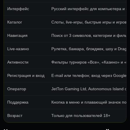
Интерфейс
Русский интерфейс для компьютера и 
Каталог
Слоты, live-игры, быстрые игры и игров
Навигация
Поиск от 3 символов, категории и филь
Live-казино
Рулетка, баккара, блэкджек, шоу и Drago
Активности
Фильтры турниров «Все», «Казино» и «С
Регистрация и вход
E-mail или телефон; вход через Google 
Оператор
JetTon Gaming Ltd, Autonomous Island of
Поддержка
Кнопка в меню и плавающий значок по
Возраст
Только для пользователей 18+