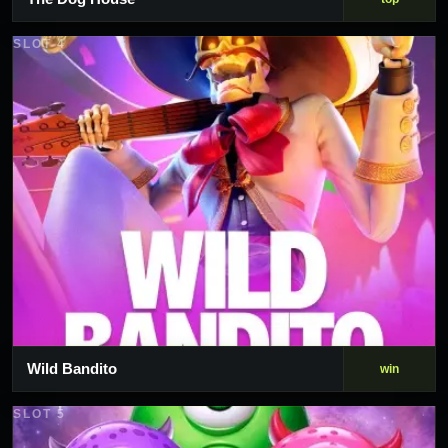
SLOT 4
Wild Bandito
win
SLOT 5