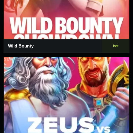
Wild Bounty
hot
SLOT 2