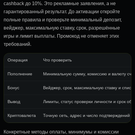
cashback до 10%. Это рекламные заявления, а не
гарантированный результат. До активации откройте
полные правила и проверьте минимальный депозит,
вейджер, максимальную ставку, срок, разрешённые
игры и лимит выплаты. Промокод не отменяет этих
требований.
Операция
Что проверить
Пополнение
Минимальную сумму, комиссию и валюту сче
Бонус
Вейджер, срок, максимальную ставку и список
Вывод
Лимиты, статус проверки личности и срок обр
Криптовалюта
Точную сеть, адрес и число подтверждений
Конкретные методы оплаты, минимумы и комиссии