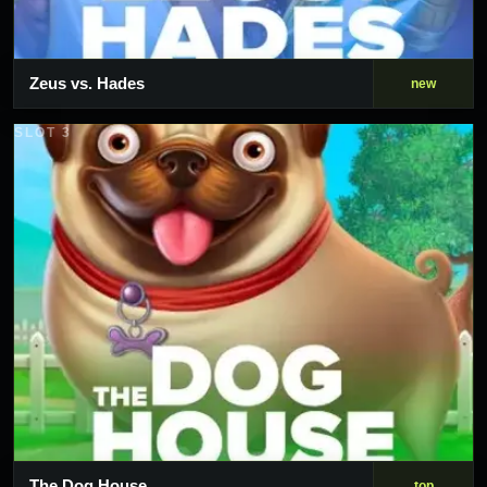
Zeus vs. Hades
new
SLOT 3
The Dog House
top