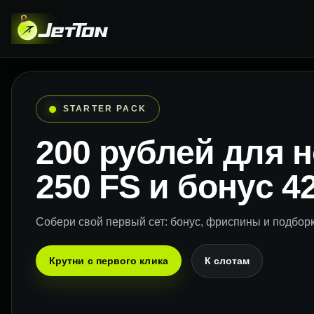
STARTER PACK
200 рублей для 
250 FS и бонус 4
Собери свой первый сет: бонус, фриспины и подборк
Крутни с первого клика
К слотам