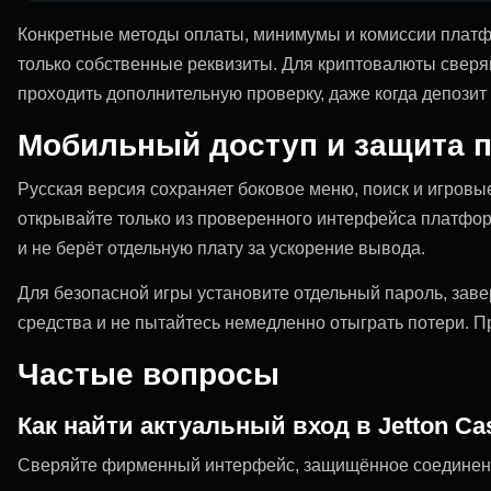
Конкретные методы оплаты, минимумы и комиссии платфор
только собственные реквизиты. Для криптовалюты сверя
проходить дополнительную проверку, даже когда депозит
Мобильный доступ и защита 
Русская версия сохраняет боковое меню, поиск и игровы
открывайте только из проверенного интерфейса платфор
и не берёт отдельную плату за ускорение вывода.
Для безопасной игры установите отдельный пароль, зав
средства и не пытайтесь немедленно отыграть потери. 
Частые вопросы
Как найти актуальный вход в Jetton Ca
Сверяйте фирменный интерфейс, защищённое соединение 