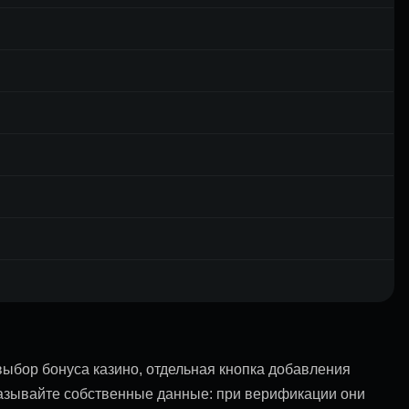
выбор бонуса казино, отдельная кнопка добавления
казывайте собственные данные: при верификации они