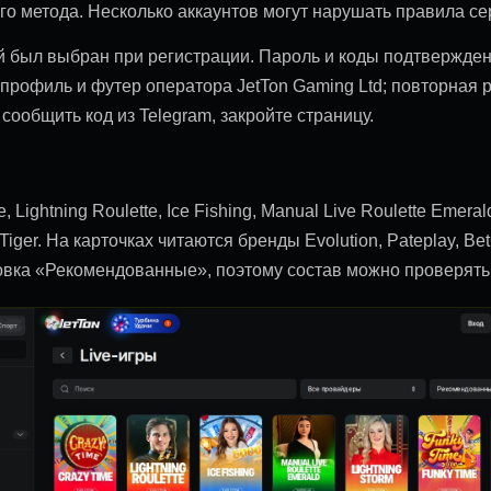
о метода. Несколько аккаунтов могут нарушать правила се
ый был выбран при регистрации. Пароль и коды подтвержде
рофиль и футер оператора JetTon Gaming Ltd; повторная р
 сообщить код из Telegram, закройте страницу.
ghtning Roulette, Ice Fishing, Manual Live Roulette Emerald
iger. На карточках читаются бренды Evolution, Pateplay, Be
овка «Рекомендованные», поэтому состав можно проверять