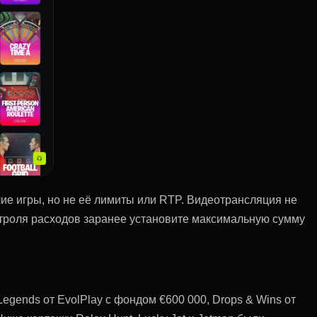
чие игры, но не её лимиты или RTP. Видеотрансляция не
нтроля расходов заранее установите максимальную сумму
egends от EvolPlay с фондом €600 000, Drops & Wins от