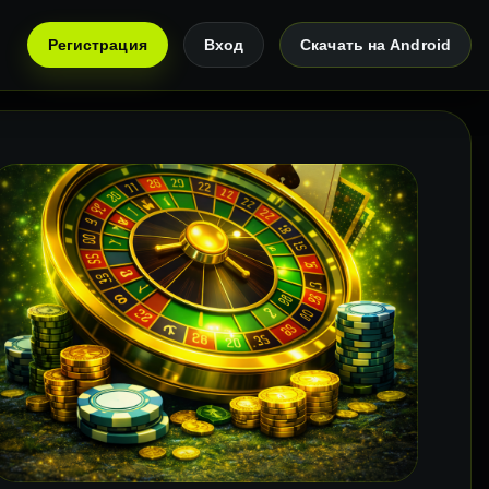
Регистрация
Вход
Скачать на Android