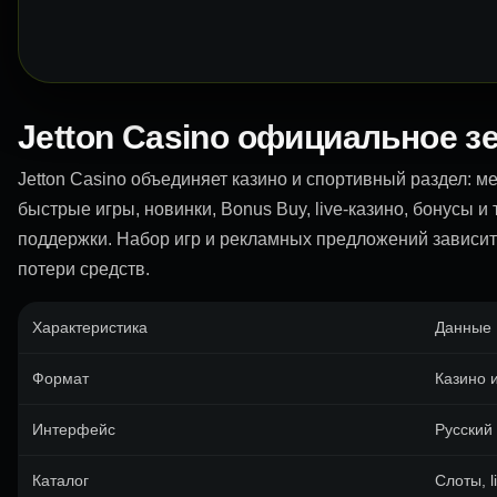
Jetton Casino официальное з
Jetton Casino объединяет казино и спортивный раздел:
быстрые игры, новинки, Bonus Buy, live-казино, бонусы 
поддержки. Набор игр и рекламных предложений зависит
потери средств.
Характеристика
Данные
Формат
Казино 
Интерфейс
Русский
Каталог
Слоты, l