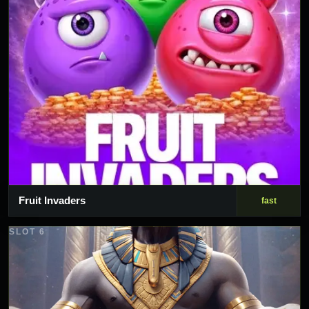
Fruit Invaders
fast
SLOT 6