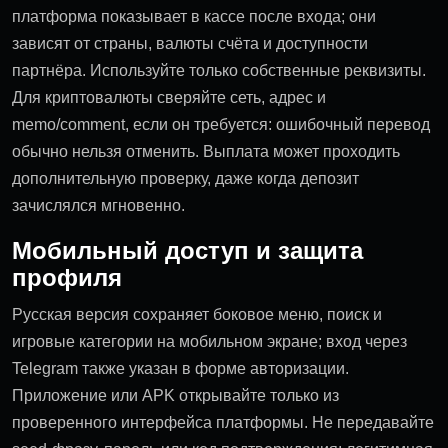
платформа показывает в кассе после входа; они
зависят от страны, валюты счёта и доступности
партнёра. Используйте только собственные реквизиты.
Для криптовалюты сверяйте сеть, адрес и
memo/comment, если он требуется: ошибочный перевод
обычно нельзя отменить. Выплата может проходить
дополнительную проверку, даже когда депозит
зачислялся мгновенно.
Мобильный доступ и защита
профиля
Русская версия сохраняет боковое меню, поиск и
игровые категории на мобильном экране; вход через
Telegram также указан в форме авторизации.
Приложение или APK открывайте только из
проверенного интерфейса платформы. Не передавайте