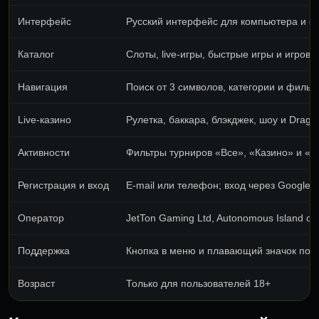
Интерфейс
Русский интерфейс для компьютера и 
Каталог
Слоты, live-игры, быстрые игры и игров
Навигация
Поиск от 3 символов, категории и филь
Live-казино
Рулетка, баккара, блэкджек, шоу и Drago
Активности
Фильтры турниров «Все», «Казино» и «С
Регистрация и вход
E-mail или телефон; вход через Google 
Оператор
JetTon Gaming Ltd, Autonomous Island of
Поддержка
Кнопка в меню и плавающий значок по
Возраст
Только для пользователей 18+