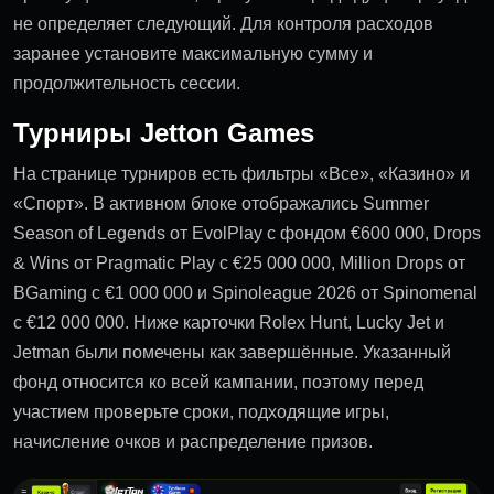
не определяет следующий. Для контроля расходов
заранее установите максимальную сумму и
продолжительность сессии.
Турниры Jetton Games
На странице турниров есть фильтры «Все», «Казино» и
«Спорт». В активном блоке отображались Summer
Season of Legends от EvolPlay с фондом €600 000, Drops
& Wins от Pragmatic Play с €25 000 000, Million Drops от
BGaming с €1 000 000 и Spinoleague 2026 от Spinomenal
с €12 000 000. Ниже карточки Rolex Hunt, Lucky Jet и
Jetman были помечены как завершённые. Указанный
фонд относится ко всей кампании, поэтому перед
участием проверьте сроки, подходящие игры,
начисление очков и распределение призов.