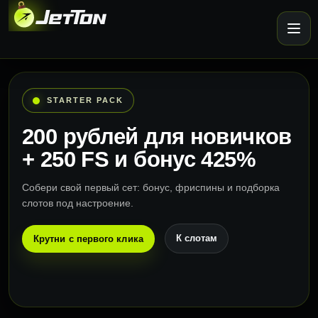
STARTER PACK
200 рублей для новичков
+ 250 FS и бонус 425%
Собери свой первый сет: бонус, фриспины и подборка
слотов под настроение.
К слотам
Крутни с первого клика