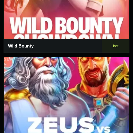
Wild Bounty
hot
SLOT 2