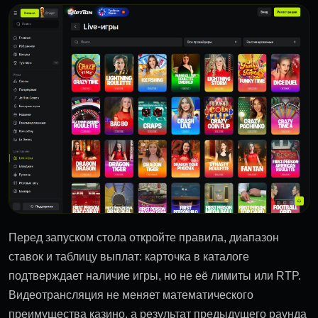
Перед запуском стола откройте правила, диапазон
ставок и таблицу выплат: карточка в каталоге
подтверждает наличие игры, но не её лимиты или RTP.
Видеотрансляция не меняет математического
преимущества казино, а результат предыдущего раунда