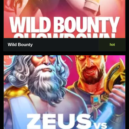
Wild Bounty
hot
SLOT 2