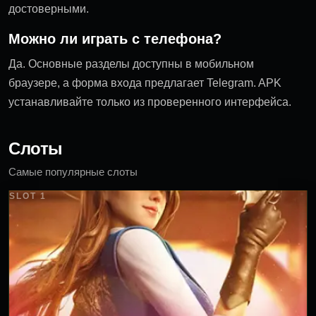
достоверными.
Можно ли играть с телефона?
Да. Основные разделы доступны в мобильном
браузере, а форма входа предлагает Telegram. APK
устанавливайте только из проверенного интерфейса.
Слоты
Самые популярные слоты
SLOT 1