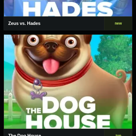
Zeus vs. Hades
new
SLOT 3
The Dog House
top