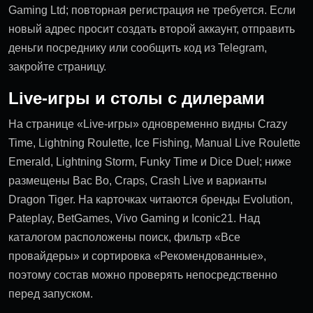
Gaming Ltd; повторная регистрация не требуется. Если
новый адрес просит создать второй аккаунт, отправить
деньги посреднику или сообщить код из Telegram,
закройте страницу.
Live-игры и столы с дилерами
На странице «Live-игры» одновременно видны Crazy
Time, Lightning Roulette, Ice Fishing, Manual Live Roulette
Emerald, Lightning Storm, Funky Time и Dice Duel; ниже
размещены Bac Bo, Craps, Crash Live и варианты
Dragon Tiger. На карточках читаются бренды Evolution,
Pateplay, BetGames, Vivo Gaming и Iconic21. Над
каталогом расположены поиск, фильтр «Все
провайдеры» и сортировка «Рекомендованные»,
поэтому состав можно проверять непосредственно
перед запуском.