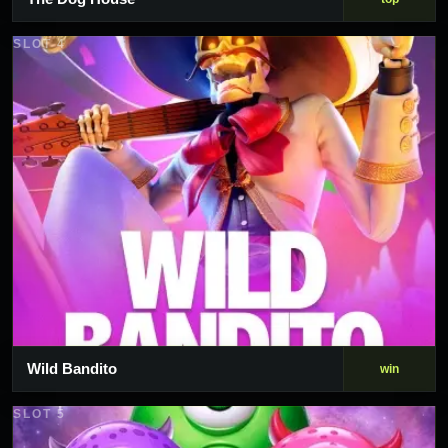
SLOT 4
Wild Bandito
win
SLOT 5