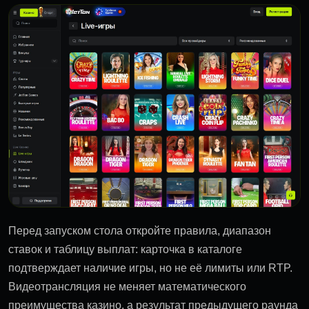
Перед запуском стола откройте правила, диапазон
ставок и таблицу выплат: карточка в каталоге
подтверждает наличие игры, но не её лимиты или RTP.
Видеотрансляция не меняет математического
преимущества казино, а результат предыдущего раунда