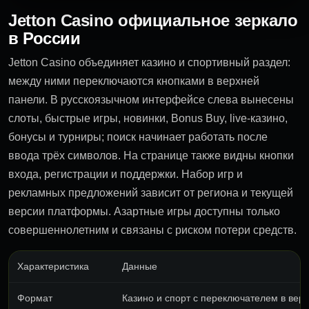
Jetton Casino официальное зеркало
в России
Jetton Casino объединяет казино и спортивный раздел:
между ними переключаются кнопками в верхней
панели. В русскоязычном интерфейсе слева вынесены
слоты, быстрые игры, новинки, Bonus Buy, live-казино,
бонусы и турниры; поиск начинает работать после
ввода трёх символов. На странице также видны кнопки
входа, регистрации и поддержки. Набор игр и
рекламных предложений зависит от региона и текущей
версии платформы. Азартные игры доступны только
совершеннолетним и связаны с риском потери средств.
Характеристика
Данные
Формат
Казино и спорт с переключателем в вер