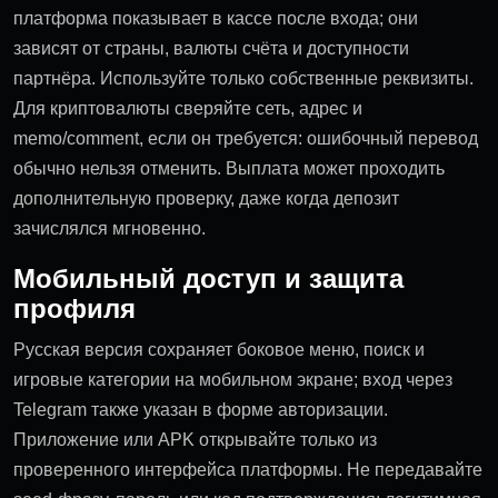
платформа показывает в кассе после входа; они
зависят от страны, валюты счёта и доступности
партнёра. Используйте только собственные реквизиты.
Для криптовалюты сверяйте сеть, адрес и
memo/comment, если он требуется: ошибочный перевод
обычно нельзя отменить. Выплата может проходить
дополнительную проверку, даже когда депозит
зачислялся мгновенно.
Мобильный доступ и защита
профиля
Русская версия сохраняет боковое меню, поиск и
игровые категории на мобильном экране; вход через
Telegram также указан в форме авторизации.
Приложение или APK открывайте только из
проверенного интерфейса платформы. Не передавайте