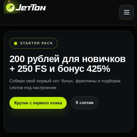
STARTER PACK
200 рублей для новичков
+ 250 FS и бонус 425%
Собери свой первый сет: бонус, фриспины и подборка
слотов под настроение.
К слотам
Крутни с первого клика