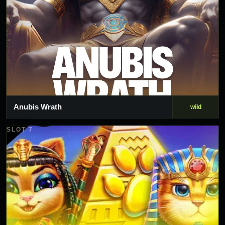
Anubis Wrath
wild
SLOT 7