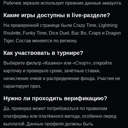
Рабочее зеркало использует прежние данные аккаунта.
Какие игры доступны в live-разделе?
На проверенной странице были Crazy Time, Lightning
Roulette, Funky Time, Dice Duel, Bac Bo, Craps и Dragon
Tiger. Состав меняется по региону.
Как участвовать в турнире?
Выберите фильтр «Казино» или «Спорт», откройте
карточку и проверьте сроки, зачётные ставки,
начисление очков и распределение фонда. Участие не
гарантирует приз.
Нужно ли проходить верификацию?
Да, проверка может потребоваться по правилам
платформы или платёжного метода, особенно перед
выплатой. Данные профиля должны быть