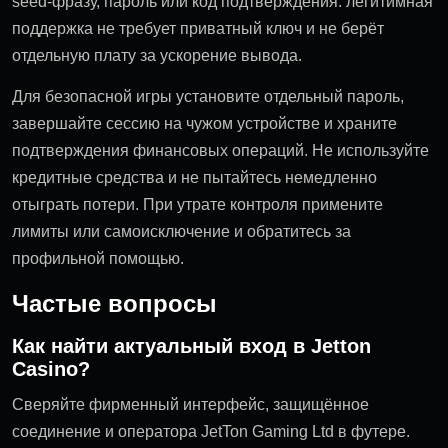
seed-фразу, пароль или код подтверждения: легитимная
поддержка не требует приватный ключ и не берёт
отдельную плату за ускорение вывода.
Для безопасной игры установите отдельный пароль,
завершайте сессию на чужом устройстве и храните
подтверждения финансовых операций. Не используйте
кредитные средства и не пытайтесь немедленно
отыграть потери. При утрате контроля примените
лимиты или самоисключение и обратитесь за
профильной помощью.
Частые вопросы
Как найти актуальный вход в Jetton
Casino?
Сверяйте фирменный интерфейс, защищённое
соединение и оператора JetTon Gaming Ltd в футере.