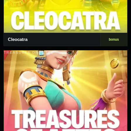
Cleocatra
bonus
TREASURES OF AZTEC