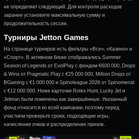
не определяет следующий. Для контроля расходов
заранее установите максимальную сумму и
продолжительность сессии.
Турниры Jetton Games
На странице турниров есть фильтры «Все», «Казино» и
«Спорт». В активном блоке отображались Summer
Season of Legends от EvolPlay с фондом €600 000, Drops
& Wins от Pragmatic Play с €25 000 000, Million Drops от
BGaming с €1 000 000 и Spinoleague 2026 от Spinomenal
с €12 000 000. Ниже карточки Rolex Hunt, Lucky Jet и
Jetman были помечены как завершённые. Указанный
фонд относится ко всей кампании, поэтому перед
участием проверьте сроки, подходящие игры,
начисление очков и распределение призов.