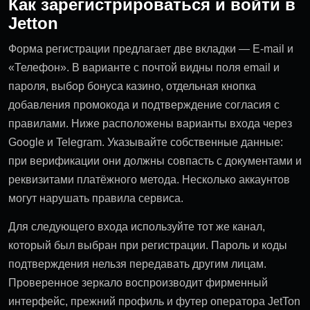
Как зарегистрироваться и войти в
Jetton
Форма регистрации предлагает две вкладки — E-mail и
«Телефон». В варианте с почтой видны поля email и
пароля, выбор бонуса казино, отдельная кнопка
добавления промокода и подтверждение согласия с
правилами. Ниже расположены варианты входа через
Google и Telegram. Указывайте собственные данные:
при верификации они должны совпасть с документами и
реквизитами платёжного метода. Несколько аккаунтов
могут нарушать правила сервиса.
Для следующего входа используйте тот же канал,
который был выбран при регистрации. Пароль и коды
подтверждения нельзя передавать другим лицам.
Проверенное зеркало воспроизводит фирменный
интерфейс, прежний профиль и футер оператора JetTon