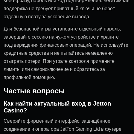
seed-фразу, пароль или код подтверждения: легитимная
поддержка не требует приватный ключ и не берёт
отдельную плату за ускорение вывода.
Для безопасной игры установите отдельный пароль,
завершайте сессию на чужом устройстве и храните
подтверждения финансовых операций. Не используйте
кредитные средства и не пытайтесь немедленно
отыграть потери. При утрате контроля примените
лимиты или самоисключение и обратитесь за
профильной помощью.
Частые вопросы
Как найти актуальный вход в Jetton
Casino?
Сверяйте фирменный интерфейс, защищённое
соединение и оператора JetTon Gaming Ltd в футере.