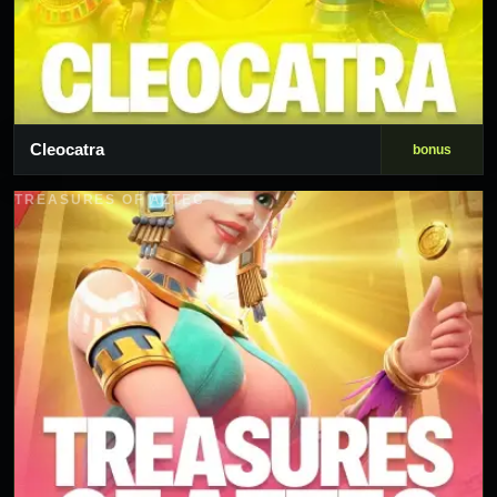
Cleocatra
bonus
TREASURES OF AZTEC