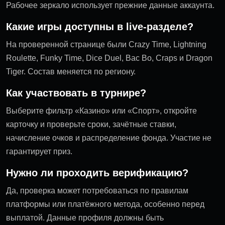
Рабочее зеркало использует прежние данные аккаунта.
Какие игры доступны в live-разделе?
На проверенной странице были Crazy Time, Lightning
Roulette, Funky Time, Dice Duel, Bac Bo, Craps и Dragon
Tiger. Состав меняется по региону.
Как участвовать в турнире?
Выберите фильтр «Казино» или «Спорт», откройте
карточку и проверьте сроки, зачётные ставки,
начисление очков и распределение фонда. Участие не
гарантирует приз.
Нужно ли проходить верификацию?
Да, проверка может потребоваться по правилам
платформы или платёжного метода, особенно перед
выплатой. Данные профиля должны быть