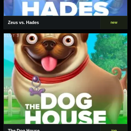
Zeus vs. Hades
new
SLOT 3
The Dog House
top