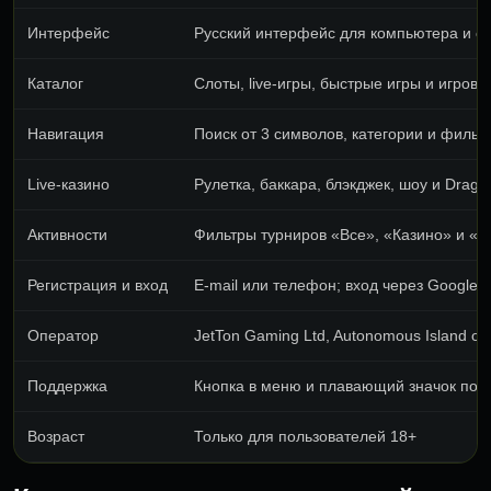
Интерфейс
Русский интерфейс для компьютера и 
Каталог
Слоты, live-игры, быстрые игры и игров
Навигация
Поиск от 3 символов, категории и филь
Live-казино
Рулетка, баккара, блэкджек, шоу и Drago
Активности
Фильтры турниров «Все», «Казино» и «С
Регистрация и вход
E-mail или телефон; вход через Google 
Оператор
JetTon Gaming Ltd, Autonomous Island of
Поддержка
Кнопка в меню и плавающий значок по
Возраст
Только для пользователей 18+