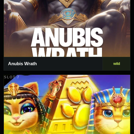
Anubis Wrath
wild
SLOT 7