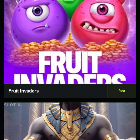
Fruit Invaders
fast
SLOT 6