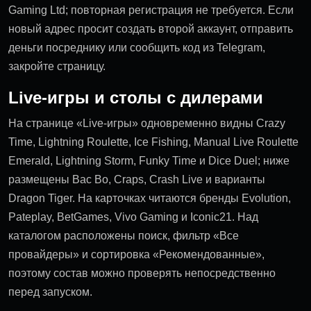
Gaming Ltd; повторная регистрация не требуется. Если
новый адрес просит создать второй аккаунт, отправить
деньги посреднику или сообщить код из Telegram,
закройте страницу.
Live-игры и столы с дилерами
На странице «Live-игры» одновременно видны Crazy
Time, Lightning Roulette, Ice Fishing, Manual Live Roulette
Emerald, Lightning Storm, Funky Time и Dice Duel; ниже
размещены Bac Bo, Craps, Crash Live и варианты
Dragon Tiger. На карточках читаются бренды Evolution,
Pateplay, BetGames, Vivo Gaming и Iconic21. Над
каталогом расположены поиск, фильтр «Все
провайдеры» и сортировка «Рекомендованные»,
поэтому состав можно проверять непосредственно
перед запуском.