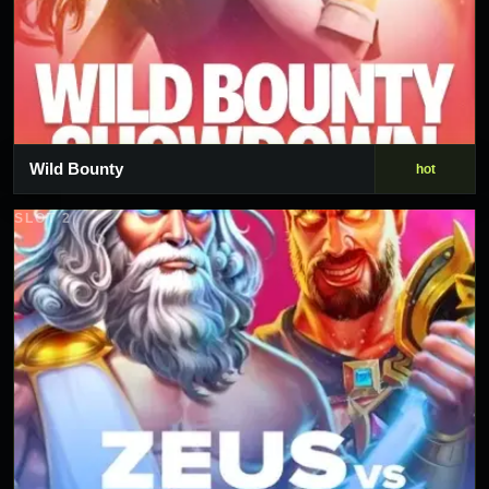
Wild Bounty
hot
SLOT 2