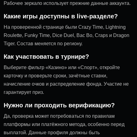
Рабочее зеркало использует прежние данные аккаунта.
Какие игры доступны в live-разделе?
На проверенной странице были Crazy Time, Lightning
Roulette, Funky Time, Dice Duel, Bac Bo, Craps и Dragon
Tiger. Состав меняется по региону.
Как участвовать в турнире?
Выберите фильтр «Казино» или «Спорт», откройте
карточку и проверьте сроки, зачётные ставки,
начисление очков и распределение фонда. Участие не
гарантирует приз.
Нужно ли проходить верификацию?
Да, проверка может потребоваться по правилам
платформы или платёжного метода, особенно перед
выплатой. Данные профиля должны быть