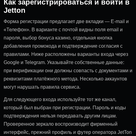
Как зарегистрироваться и войти в
Jetton
Форма регистрации предлагает две вкладки — E-mail и
«Телефон». В варианте с почтой видны поля email и
пароля, выбор бонуса казино, отдельная кнопка
добавления промокода и подтверждение согласия с
правилами. Ниже расположены варианты входа через
Google и Telegram. Указывайте собственные данные:
при верификации они должны совпасть с документами и
реквизитами платёжного метода. Несколько аккаунтов
могут нарушать правила сервиса.
Для следующего входа используйте тот же канал,
который был выбран при регистрации. Пароль и коды
подтверждения нельзя передавать другим лицам.
Проверенное зеркало воспроизводит фирменный
интерфейс, прежний профиль и футер оператора JetTon