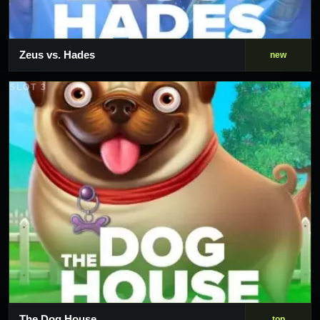
Zeus vs. Hades
new
SLOT 3
The Dog House
top