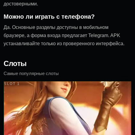
достоверными.
Можно ли играть с телефона?
Да. Основные разделы доступны в мобильном
браузере, а форма входа предлагает Telegram. APK
устанавливайте только из проверенного интерфейса.
Слоты
Самые популярные слоты
SLOT 1