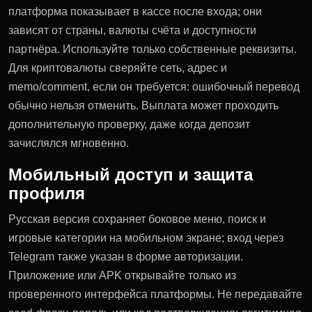
платформа показывает в кассе после входа; они
зависят от страны, валюты счёта и доступности
партнёра. Используйте только собственные реквизиты.
Для криптовалюты сверяйте сеть, адрес и
memo/comment, если он требуется: ошибочный перевод
обычно нельзя отменить. Выплата может проходить
дополнительную проверку, даже когда депозит
зачислялся мгновенно.
Мобильный доступ и защита
профиля
Русская версия сохраняет боковое меню, поиск и
игровые категории на мобильном экране; вход через
Telegram также указан в форме авторизации.
Приложение или APK открывайте только из
проверенного интерфейса платформы. Не передавайте