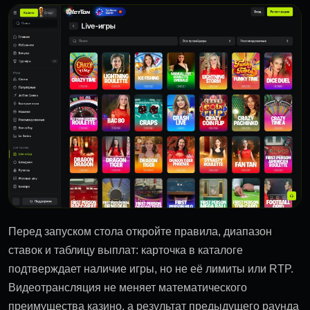
Перед запуском стола откройте правила, диапазон
ставок и таблицу выплат: карточка в каталоге
подтверждает наличие игры, но не её лимиты или RTP.
Видеотрансляция не меняет математического
преимущества казино, а результат предыдущего раунда