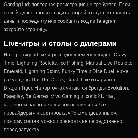
Gaming Ltd; повторная регистрация не требуется. Если
новый адрес просит создать второй аккаунт, отправить
деньги посреднику или сообщить код из Telegram,
закройте страницу.
Live-игры и столы с дилерами
На странице «Live-игры» одновременно видны Crazy
Time, Lightning Roulette, Ice Fishing, Manual Live Roulette
Emerald, Lightning Storm, Funky Time и Dice Duel; ниже
размещены Bac Bo, Craps, Crash Live и варианты
Dragon Tiger. На карточках читаются бренды Evolution,
Pateplay, BetGames, Vivo Gaming и Iconic21. Над
каталогом расположены поиск, фильтр «Все
провайдеры» и сортировка «Рекомендованные»,
поэтому состав можно проверять непосредственно
перед запуском.